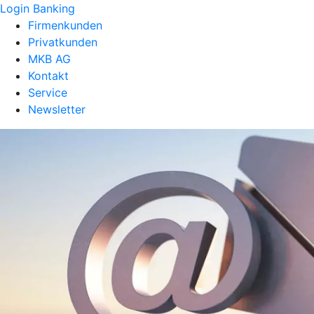
Login Banking
Firmenkunden
Privatkunden
MKB AG
Kontakt
Service
Newsletter