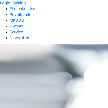
Login Banking
Firmenkunden
Privatkunden
MKB AG
Kontakt
Service
Newsletter