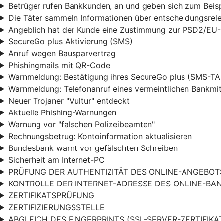
Betrüger rufen Bankkunden, an und geben sich zum Beisp
Die Täter sammeln Informationen über entscheidungsrel
Angeblich hat der Kunde eine Zustimmung zur PSD2/EU-Ri
SecureGo plus Aktivierung (SMS)
Anruf wegen Bausparvertrag
Phishingmails mit QR-Code
Warnmeldung: Bestätigung ihres SecureGo plus (SMS-TA
Warnmeldung: Telefonanruf eines vermeintlichen Bankmit
Neuer Trojaner "Vultur" entdeckt
Aktuelle Phishing-Warnungen
Warnung vor "falschen Polizeibeamten"
Rechnungsbetrug: Kontoinformation aktualisieren
Bundesbank warnt vor gefälschten Schreiben
Sicherheit am Internet-PC
PRÜFUNG DER AUTHENTIZITÄT DES ONLINE-ANGEBOT
KONTROLLE DER INTERNET-ADRESSE DES ONLINE-BA
ZERTIFIKATSPRÜFUNG
ZERTIFIZIERUNGSSTELLE
ABGLEICH DES FINGERPRINTS (SSL-SERVER-ZERTIFIKA